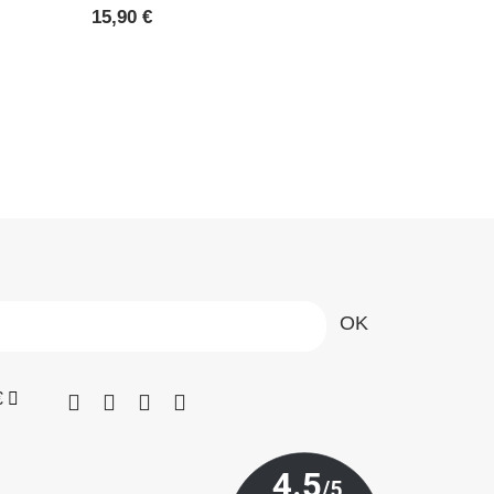
Prix
15,90 €
€