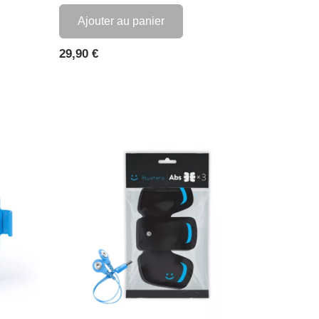
Ajouter au panier
Prix
29,90 €