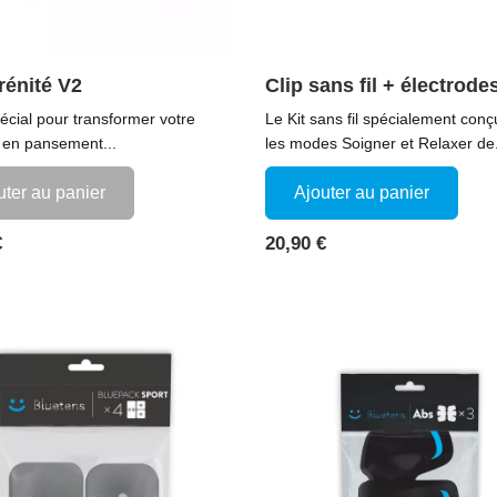
rénité V2
Clip sans fil + électrode
pécial pour transformer votre
Le Kit sans fil spécialement conç
 en pansement...
les modes Soigner et Relaxer de.
uter au panier
Ajouter au panier
Prix
€
20,90 €