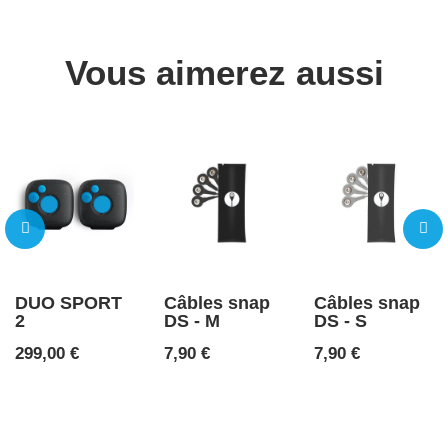
Vous aimerez aussi
DUO SPORT
Câbles snap
Câbles snap
2
DS - M
DS - S
Prix
Prix
Prix
299,00 €
7,90 €
7,90 €