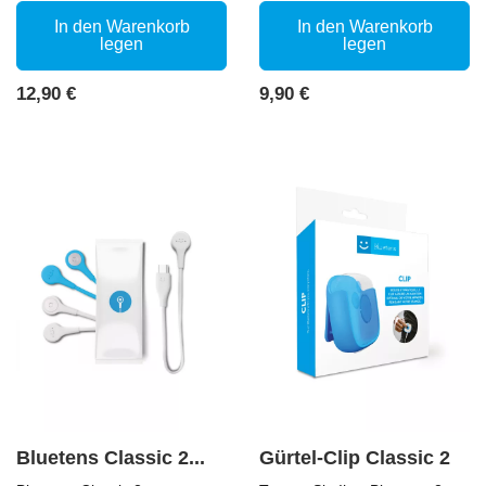
In den Warenkorb
In den Warenkorb
legen
legen
Preis
Preis
12,90 €
9,90 €
Bluetens Classic 2...
Gürtel-Clip Classic 2