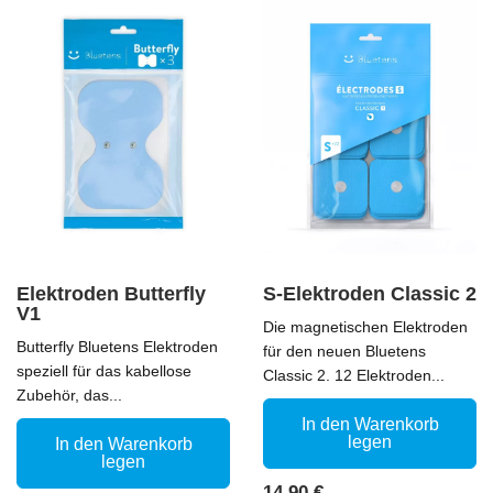
Elektroden Butterfly
S-Elektroden Classic 2
V1
Die magnetischen Elektroden
Butterfly Bluetens Elektroden
für den neuen Bluetens
speziell für das kabellose
Classic 2. 12 Elektroden...
Zubehör, das...
In den Warenkorb
legen
In den Warenkorb
legen
Preis
14,90 €