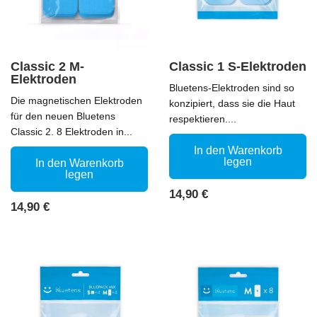
Classic 2 M-
Classic 1 S-Elektroden
Elektroden
Bluetens-Elektroden sind so
Die magnetischen Elektroden
konzipiert, dass sie die Haut
für den neuen Bluetens
respektieren....
Classic 2. 8 Elektroden in...
In den Warenkorb
legen
In den Warenkorb
legen
Preis
14,90 €
Preis
14,90 €