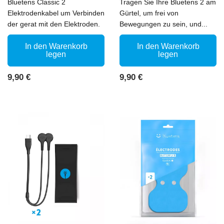
Bluetens Classic 2
Tragen Sie Ihre Bluetens 2 am
Elektrodenkabel um Verbinden
Gürtel, um frei von
der gerat mit den Elektroden.
Bewegungen zu sein, und...
In den Warenkorb
In den Warenkorb
legen
legen
Preis
Preis
9,90 €
9,90 €