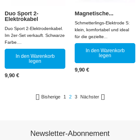
Duo Sport 2-
Magnetische...
Elektrokabel
Schmetterlings-Elektrode S:
Duo Sport 2-Elektrodenkabel.
klein, komfortabel und ideal
Im 2er-Set verkauft. Schwarze
für die gezielte...
Farbe....
In den Warenkorb
legen
In den Warenkorb
legen
Preis
9,90 €
Preis
9,90 €


Bisherige
Nächster
1
2
3
Newsletter-Abonnement