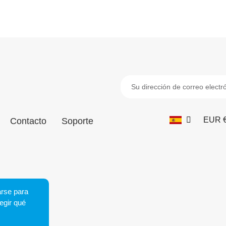
EUR 
Contacto
Soporte
arse para
egir qué