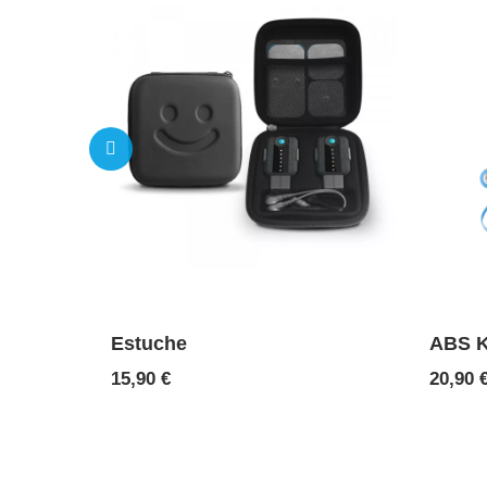
Estuche
ABS K
Precio
Precio
15,90 €
20,90 