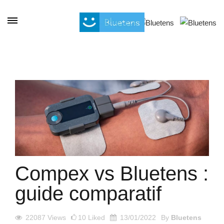
Cookie-Einstellungen
Compex vs Bluetens :
guide comparatif
22087
Views
10
Liked
13/01/2022
By
Bluetens