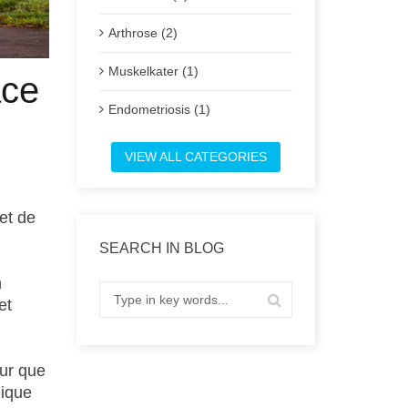
Arthrose (2)
Muskelkater (1)
âce
Endometriosis (1)
VIEW ALL CATEGORIES
Post
met de
SEARCH IN BLOG
n
et
our que
lique