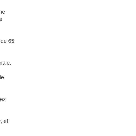
une
re
 de 65
male.
le
vez
, et