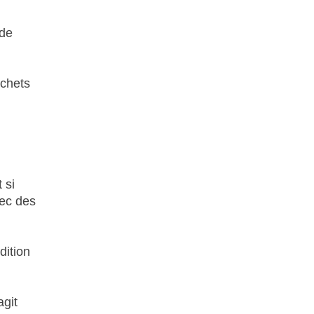
 de
échets
 si
vec des
dition
agit