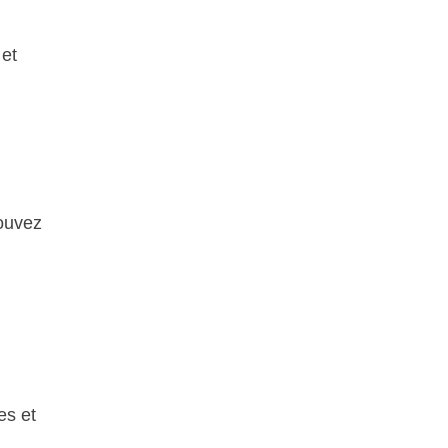
 et
pouvez
es et