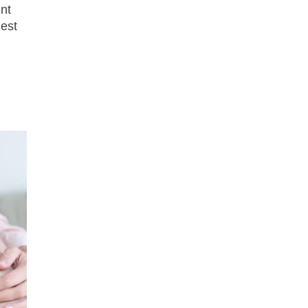
nt
 est