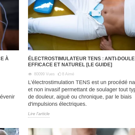
E À
ÉLECTROSTIMULATEUR TENS : ANTI-DOUL
EFFICACE ET NATUREL [LE GUIDE]
80099
Vues
8
Aimé
L’électrostimulation TENS est un procédé na
et non invasif permettant de soulager tout ty
révenir
de douleur, aiguë ou chronique, par le biais
d'impulsions électriques.
Lire l'article