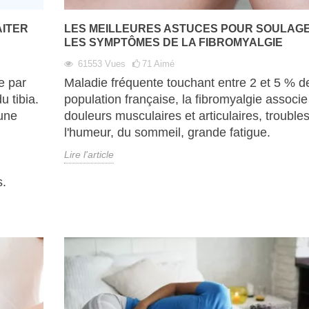
AITER
LES MEILLEURES ASTUCES POUR SOULAG
LES SYMPTÔMES DE LA FIBROMYALGIE
61553
Vues
71
Aimé
e par
Maladie fréquente touchant entre 2 et 5 % de
u tibia.
population française, la fibromyalgie associe
’une
douleurs musculaires et articulaires, trouble
l'humeur, du sommeil, grande fatigue.
Lire l'article
s.