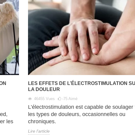
ION
LES EFFETS DE L’ÉLECTROSTIMULATION S
LA DOULEUR
46455
Vues
-75
Aimé
L’électrostimulation est capable de soulager
ied,
les types de douleurs, occasionnelles ou
er les
chroniques.
Lire l'article