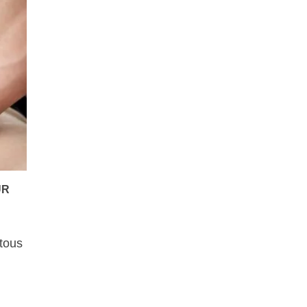
UR
 tous