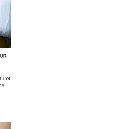
EUR
turel
pe