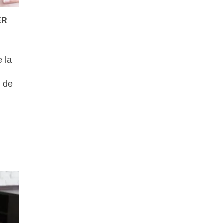
ER
 la
s de