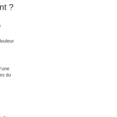
nt ?
e
douleur
d’une
les du