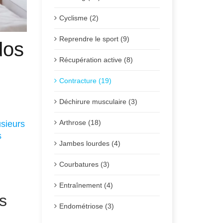
Cyclisme (2)
Reprendre le sport (9)
dos
Récupération active (8)
Contracture (19)
Posté
Déchirure musculaire (3)
Arthrose (18)
usieurs
s
Jambes lourdes (4)
Courbatures (3)
Entraînement (4)
s
Endométriose (3)