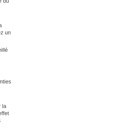
e du
a
ez un
illé
nties
 la
ffet
s