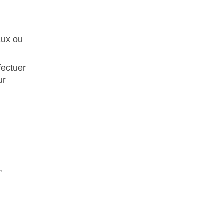
aux ou
fectuer
ur
,