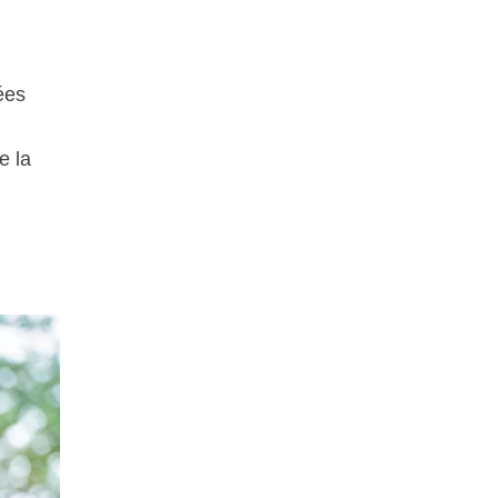
ées
e la