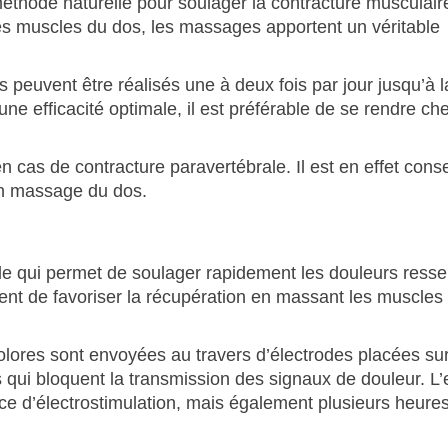
éthode naturelle pour soulager la contracture musculair
les muscles du dos, les massages apportent un véritable
peuvent être réalisés une à deux fois par jour jusqu’à l
e efficacité optimale, il est préférable de se rendre ch
s de contracture paravertébrale. Il est en effet conse
un massage du dos.
lle qui permet de soulager rapidement les douleurs resse
nt de favoriser la récupération en massant les muscles
olores sont envoyées au travers d’électrodes placées sur
 qui bloquent la transmission des signaux de douleur. L’e
ce d’électrostimulation, mais également plusieurs heure