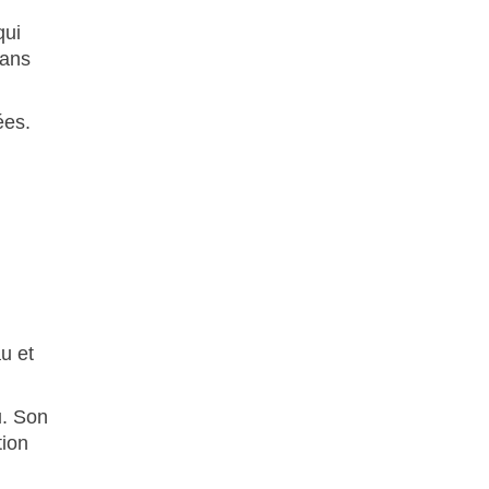
qui
sans
ées.
u et
u. Son
tion