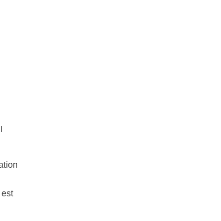
l
ation
 est