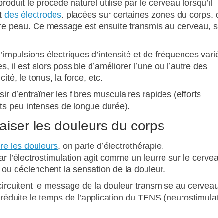
oduit le procédé naturel utilisé par le cerveau lorsqu’il
nt
des électrodes
, placées sur certaines zones du corps, 
tre peau. Ce message est ensuite transmis au cerveau, 
.
d’impulsions électriques d’intensité et de fréquences vari
 il est alors possible d’améliorer l’une ou l’autre des
ité, le tonus, la force, etc.
r d’entraîner les fibres musculaires rapides (efforts
orts peu intenses de longue durée).
paiser les douleurs du corps
tre les douleurs
, on parle d’électrothérapie.
ar l’électrostimulation agit comme un leurre sur le cervea
 ou déclenchent la sensation de la douleur.
-circuitent le message de la douleur transmise au cervea
t réduite le temps de l’application du TENS (neurostimula