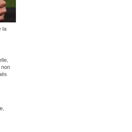
 la
lle,
e non
ués
e,