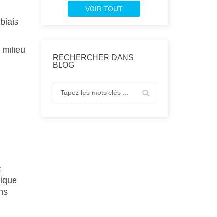
VOIR TOUT
biais
 milieu
RECHERCHER DANS
BLOG
x
rique
ns