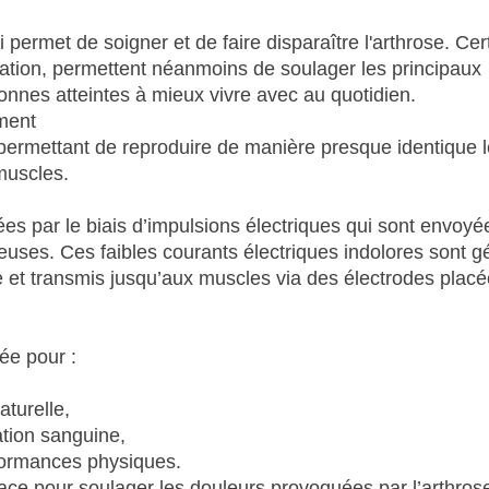
 permet de soigner et de faire disparaître l'arthrose. Cer
mulation, permettent néanmoins de soulager les principaux
onnes atteintes à mieux vivre avec au quotidien.
ement
 permettant de reproduire de manière presque identique l
muscles.
es par le biais d’impulsions électriques qui sont envoyé
euses. Ces faibles courants électriques indolores sont 
le et transmis jusqu’aux muscles via des électrodes placé
sée pour :
turelle,
ation sanguine,
rformances physiques.
icace pour soulager les douleurs provoquées par l’arthros