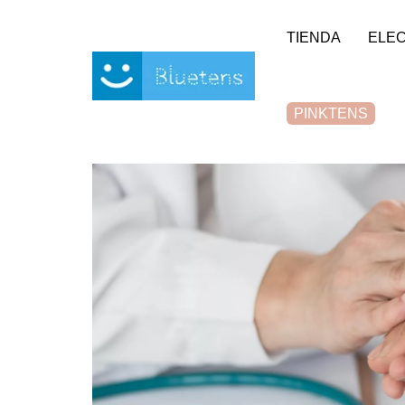
Panel de gestión de cookies
TIENDA
ELE
PINKTENS
Casa
Blog
Artrosis
L'électrothérapie en cas d’a