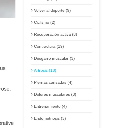
Volver al deporte (9)
Ciclismo (2)
Recuperación activa (8)
Contractura (19)
Pub
Desgarro muscular (3)
lus
Artrosis (18)
s
Piernas cansadas (4)
rose,
Dolores musculares (3)
Entrenamiento (4)
Endometriosis (3)
érative