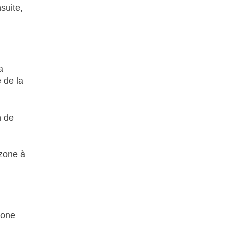
suite,
a
 de la
n de
 zone à
zone