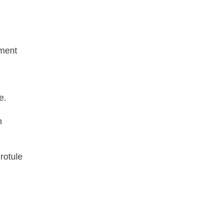
ement
e.
n
rotule