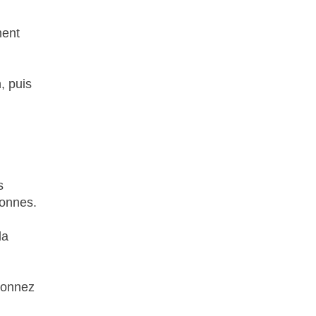
ment
, puis
s
sonnes.
la
tionnez
n