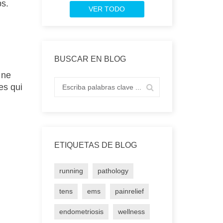
ps.
VER TODO
BUSCAR EN BLOG
 ne
es qui
ETIQUETAS DE BLOG
running
pathology
tens
ems
painrelief
endometriosis
wellness