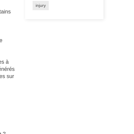
injury
tains
e
es à
générés
es sur
e ?