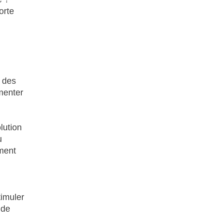
orte
n des
menter
lution
u
ement
timuler
 de