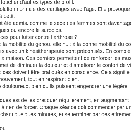
oucher d’autres types de profil.
volution normale des cartilages avec l’âge. Elle provoque
à petit.
 ont été admis, comme le sexe (les femmes sont davantag
iques ou encore le surpoids.
ces pour lutter contre l’arthrose ?
c la mobilité du genou, elle nuit à la bonne mobilité du co
ces avec un kinésithérapeute sont préconisés. En compl
 la maison. Ces derniers permettent de renforcer les mu
rmet de diminuer la douleur et d’améliorer le confort de vi
cices doivent être pratiqués en conscience. Cela signifie 
mouvement, tout en respirant bien.
 douloureux, bien qu’ils puissent engendrer une légère
iques est de les pratiquer régulièrement, en augmentant 
sert à rien de forcer. Chaque séance doit commencer par u
hant quelques minutes, et se terminer par des étireme
nou