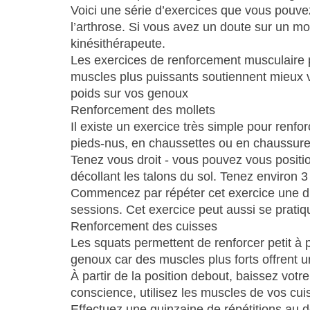
Voici une série d’exercices que vous pouve
l’arthrose. Si vous avez un doute sur un m
kinésithérapeute.
Les exercices de renforcement musculaire p
muscles plus puissants soutiennent mieux v
poids sur vos genoux
Renforcement des mollets
Il existe un exercice très simple pour renf
pieds-nus, en chaussettes ou en chaussure
Tenez vous droit - vous pouvez vous positio
décollant les talons du sol. Tenez environ
Commencez par répéter cet exercice une diz
sessions. Cet exercice peut aussi se pratiqu
Renforcement des cuisses
Les squats permettent de renforcer petit à 
genoux car des muscles plus forts offrent u
À partir de la position debout, baissez votr
conscience, utilisez les muscles de vos cu
Effectuez une quinzaine de répétitions au d