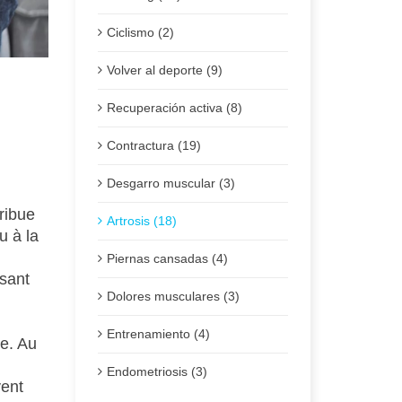
Ciclismo (2)
Volver al deporte (9)
Recuperación activa (8)
Contractura (19)
Pub
Desgarro muscular (3)
tribue
Artrosis (18)
u à la
Piernas cansadas (4)
isant
Dolores musculares (3)
Entrenamiento (4)
re. Au
Endometriosis (3)
vent