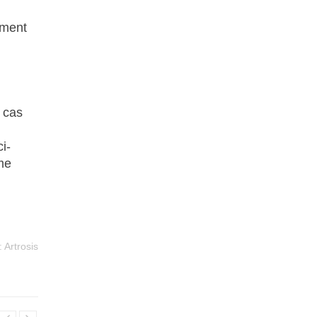
ement
 cas
i-
me
:
Artrosis