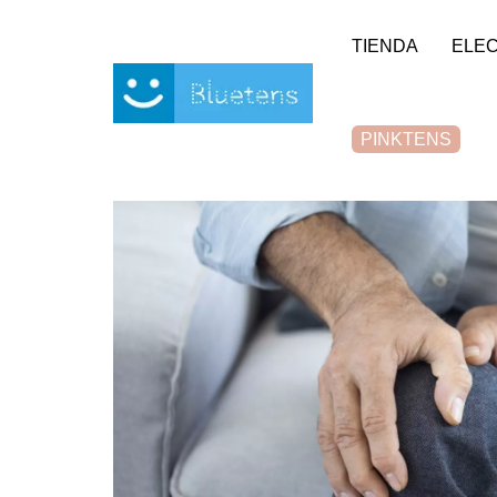
Panel de gestión de cookies
TIENDA
ELE
PINKTENS
Casa
Blog
Artrosis
Top 6 des meilleurs exerci