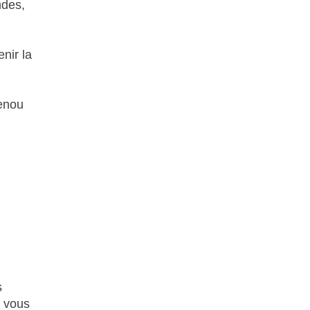
ndes,
nir la
genou
s
t vous