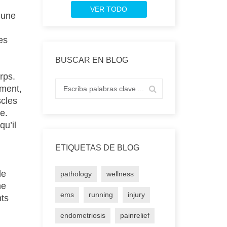
VER TODO
 une
es
BUSCAR EN BLOG
rps.
ément,
scles
e.
qu’il
ETIQUETAS DE BLOG
le
pathology
wellness
ne
ems
running
injury
nts
endometriosis
painrelief