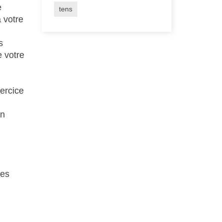
e
tens
 votre
s
e votre
xercice
en
les