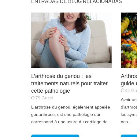
ENTRADAS DE BLOG RELACIONADAS
L’arthrose du genou : les
Arthros
traitements naturels pour traiter
guide 
cette pathologie
44
Gu
79
Gustó
Avoir un
L'arthrose du genou, également appelée
d’arthro
gonarthrose, est une pathologie qui
les sym
correspond à une usure du cartilage de...
nos...