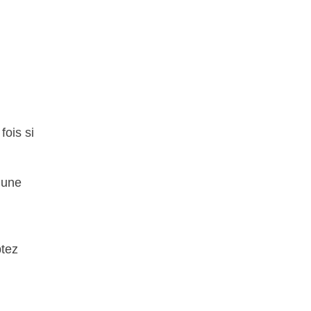
ois si
 une
ptez