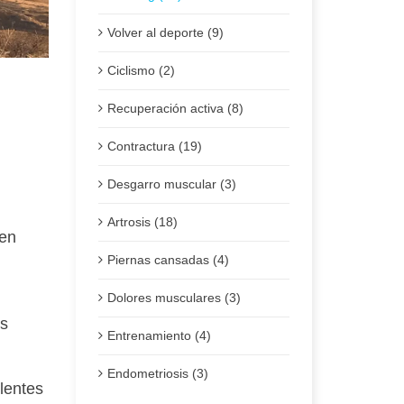
Volver al deporte (9)
Ciclismo (2)
Recuperación activa (8)
Contractura (19)
Pub
Desgarro muscular (3)
Artrosis (18)
 en
Piernas cansadas (4)
Dolores musculares (3)
es
Entrenamiento (4)
Endometriosis (3)
llentes