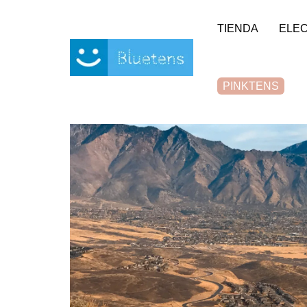
Panel de gestión de cookies
TIENDA
ELE
PINKTENS
Casa
Blog
Running
La préparation à un ultra-