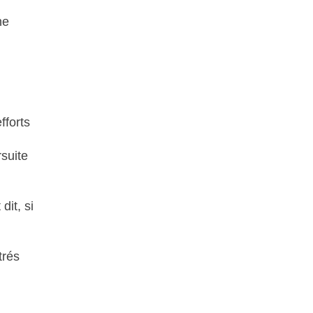
ne
fforts
suite
dit, si
trés