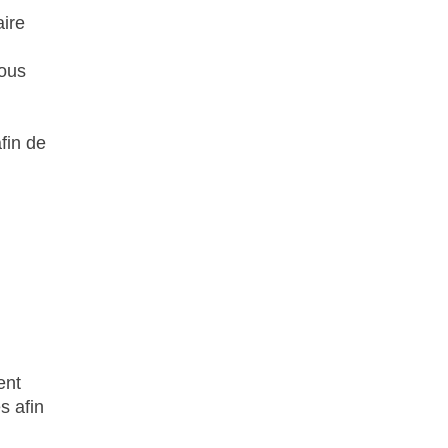
aire
.
Vous
fin de
ent
s afin