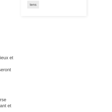
tens
ieux et
seront
urse
ant et