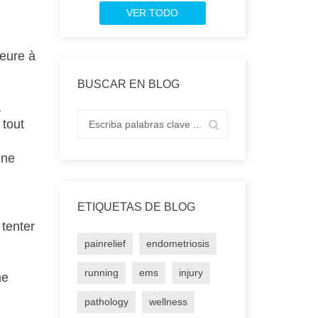
VER TODO
eure à
BUSCAR EN BLOG
a
 tout
 ne
ETIQUETAS DE BLOG
tenter
painrelief
endometriosis
running
ems
injury
ne
pathology
wellness