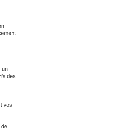
on
rcement
t un
rfs des
t vos
e de