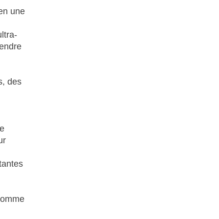
 en une
ltra-
rendre
s, des
ne
ur
tantes
, comme