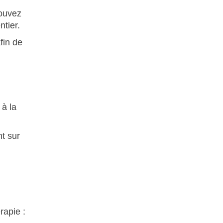
pouvez
tier.
fin de
 à la
t sur
rapie :