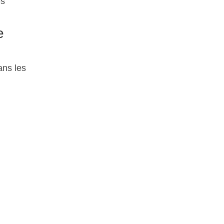
es
e
ans les