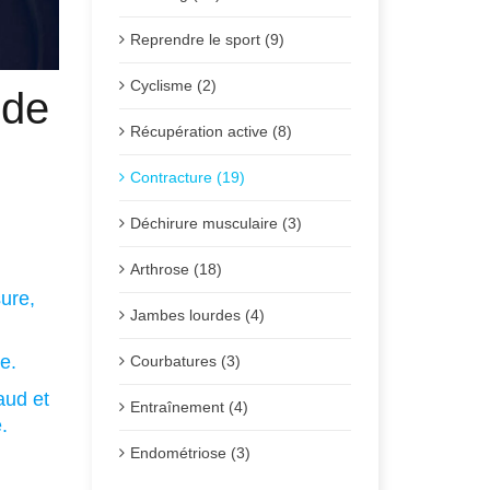
Reprendre le sport (9)
Cyclisme (2)
 de
Récupération active (8)
Contracture (19)
Posté
Déchirure musculaire (3)
Arthrose (18)
sure,
Jambes lourdes (4)
e.
Courbatures (3)
aud et
Entraînement (4)
.
Endométriose (3)