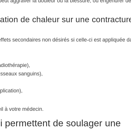
 peut aggraver la douleur ou la blessure, ou engendrer d
cation de chaleur sur une contractur
fets secondaires non désirés si celle-ci est appliquée d
iothérapie),
aisseaux sanguins),
lication),
il à votre médecin.
i permettent de soulager une