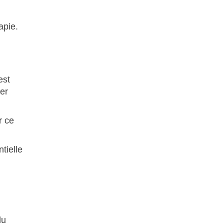
apie.
est
er
r ce
ntielle
du