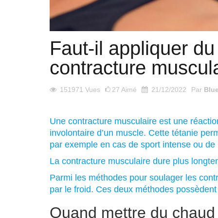
Faut-il appliquer d
contracture muscula
151971
Vues
27
Aimé
21/12/2022
Par
Blu
Une contracture musculaire est une réaction
involontaire d’un muscle. Cette tétanie per
par exemple en cas de sport intense ou de
La contracture musculaire dure plus longt
Parmi les méthodes pour soulager les contr
par le froid. Ces deux méthodes possèdent 
Quand mettre du chaud o