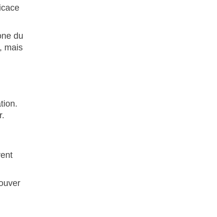
icace
zone du
, mais
tion.
r.
vent
rouver