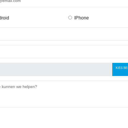
roid
IPhone
KIES B