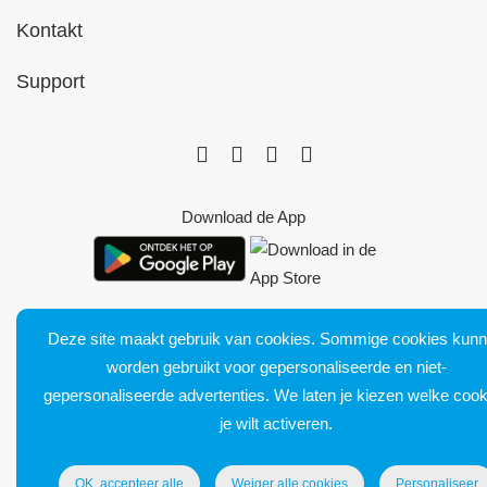
Kontakt
Support
Download de App
Deze site maakt gebruik van cookies. Sommige cookies kun
worden gebruikt voor gepersonaliseerde en niet-
Bluetens. Tous droits réservés
gepersonaliseerde advertenties. We laten je kiezen welke cook
Verkoopvoorwaarden
je wilt activeren.
Juridische kennisgeving
Levering en retour
OK, accepteer alle
Weiger alle cookies
Personaliseer