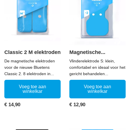
Classic 2 M elektroden
Magnetische...
De magnetische elektroden
Vlinderelektrode S: klein,
voor de nieuwe Bluetens
comfortabel en ideaal voor het
Classic 2. 8 elektroden in...
gericht behandelen...
Voeg toe aan
Voeg toe aan
winkelkar
winkelkar
Prijs
Prijs
€ 14,90
€ 12,90