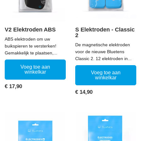
V2 Elektroden ABS
S Elektroden - Classic
2
ABS elektroden om uw
De magnetische elektroden
buikspieren te versterken!
voor de nieuwe Bluetens
Gemakkelijk te plaatsen,...
Classic 2. 12 elektroden in...
Voeg toe aan
winkelkar
Voeg toe aan
winkelkar
Prijs
€ 17,90
Prijs
€ 14,90