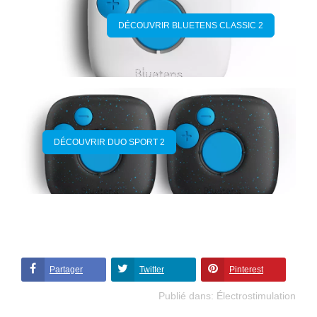
DÉCOUVRIR BLUETENS CLASSIC 2
DÉCOUVRIR DUO SPORT 2
Partager
Twitter
Pinterest
Publié dans:
Électrostimulation