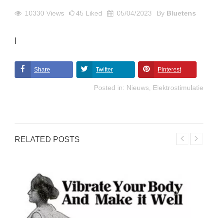
10330
Views
45
Liked
05/04/2023
By
Bluetens
l
Share
Twitter
Pinterest
Posted in:
Nieuws
,
Elektrostimulatie
RELATED POSTS