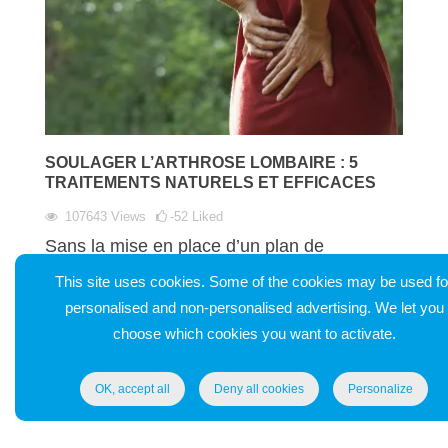
SOULAGER L’ARTHROSE LOMBAIRE : 5
TRAITEMENTS NATURELS ET EFFICACES
107643
Views
-52
Liked
Sans la mise en place d’un plan de
traitement adapté, la lombarthrose peut
This site uses cookies. Some of the cookies may be used fo
provoquer d’importantes douleurs ainsi
personalised and non-personalised advertising. We let you
qu’une perte de mobilité.
choose which cookies you want to activate.
Read article
OK, accept all
Deny all cookies
Personalize