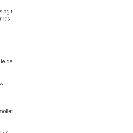
s’agit
r les
-le de
s.
mollet
d’un