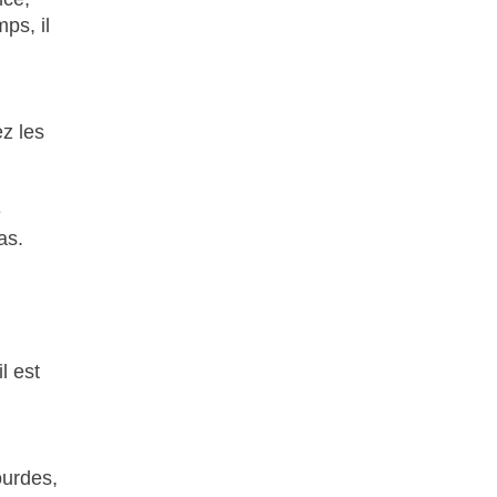
ps, il
z les
e
as.
l est
ourdes,