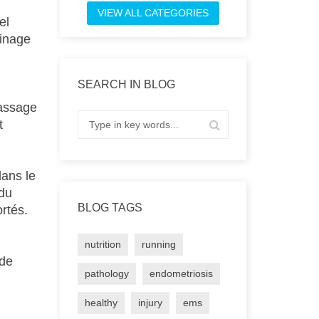
VIEW ALL CATEGORIES
el
ainage
SEARCH IN BLOG
massage
t
dans le
 du
BLOG TAGS
ortés.
nutrition
running
 de
pathology
endometriosis
healthy
injury
ems