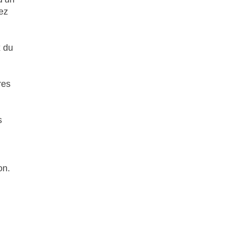
vez
x du
res
s
on.