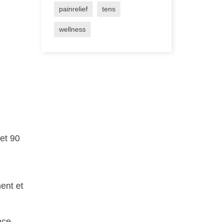
painrelief
tens
wellness
et 90
ent et
nce,