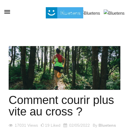
Cookies management panel
Comment courir plus
vite au cross ?
17031
Views
19
Liked
02/05/2022
By
Bluetens