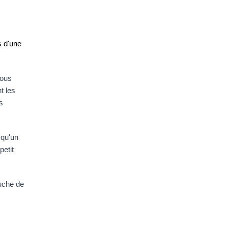
 d'une 
ous 
 les 
s 
qu'un 
etit 
uche de 