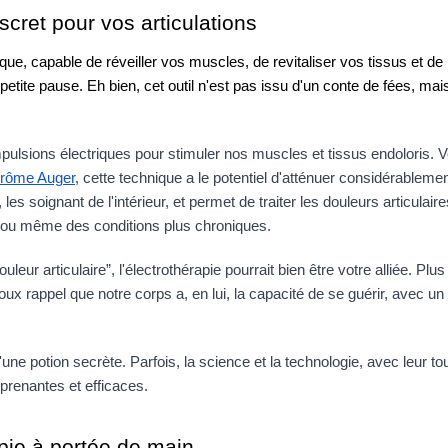
scret pour vos articulations
ue, capable de réveiller vos muscles, de revitaliser vos tissus et de 
tite pause. Eh bien, cet outil n'est pas issu d'un conte de fées, mais
impulsions électriques pour stimuler nos muscles et tissus endoloris. V
rôme Auger
, cette technique a le potentiel d'atténuer considérablement
 les soignant de l'intérieur, et permet de traiter les douleurs articulaire
 ou même des conditions plus chroniques.
 articulaire”, l'électrothérapie pourrait bien être votre alliée. Plus 
x rappel que notre corps a, en lui, la capacité de se guérir, avec un p
ne potion secrète. Parfois, la science et la technologie, avec leur to
prenantes et efficaces.
apie à portée de main