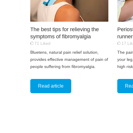
The best tips for relieving the
Perios
symptoms of fibromyalgia
runner
71
Liked
17
Li
Bluetens, natural pain relief solution,
The pain
provides effective management of pain of
your leg,
people suffering from fibromyalgia.
high ris
Read article
Rea