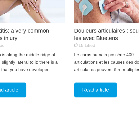
titis: a very common
Douleurs articulaires : so
s injury
les avec Bluetens
ked
15
Liked
 is along the middle ridge of
Le corps humain possède 400
 slightly lateral to it: there is a
articulations et les causes des d
k that you have developed...
articulaires peuvent être multiples
d article
Read article