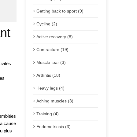
Getting back to sport (9)
Cycling (2)
nt
Active recovery (8)
Post
Contracture (19)
Muscle tear (3)
vités 
Arthritis (18)
es 
Heavy legs (4)
Aching muscles (3)
Training (4)
emblées 
a cause 
Endometriosis (3)
 plus 