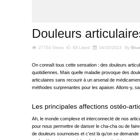
Douleurs articulair
27754
Views
-68
Liked
04/10/2023
By
Blu
On connaît tous cette sensation : des douleurs articula
quotidiennes. Mais quelle maladie provoque des doule
articulaires sans recourir à un arsenal de médicamen
méthodes surprenantes pour les apaiser. Allons-y, sans
Les principales affections ostéo-arti
Ah, le monde complexe et interconnecté de nos artic
pour nous permettre de danser le cha-cha ou de faire
de douleurs sournoises et c’est là qu’on se demande 