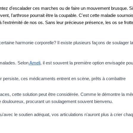
 tentez d'escalader ces marches ou de faire un mouvement brusque. Si
nt, l'arthrose pourrait être la coupable. C'est cette maladie sournois
 l'extrémité de nos os. Sans leur précieuse présence, les os se frotten
rtaine harmonie corporelle? Il existe plusieurs façons de soulager la
malades. Selon
Ameli
, il est souvent la première option envisagée pour
eur persiste, ces médicaments entrent en scène, prêts à combattre 
 tenaces, cette solution peut être considérée. Comme le démontre la mê
site douloureux, procurant un soulagement souvent bienvenu.
u'avec le soutien adéquat, vos articulations n'auront plus à crier chaqu