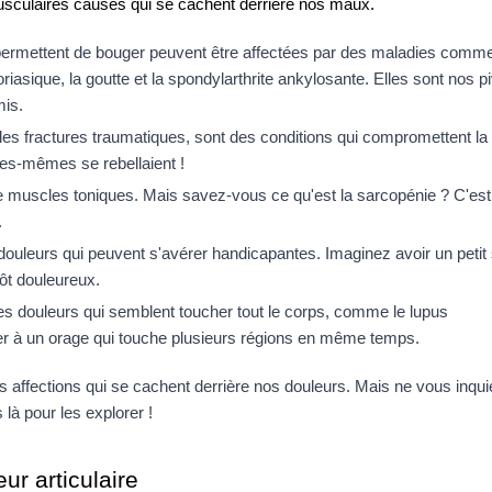
musculaires causes qui se cachent derrière nos maux.
s permettent de bouger peuvent être affectées par des maladies comme
soriasique, la goutte et la spondylarthrite ankylosante. Elles sont nos pi
mis.
 les fractures traumatiques, sont des conditions qui compromettent la s
es-mêmes se rebellaient !
 muscles toniques. Mais savez-vous ce qu'est la sarcopénie ? C'est l
.
douleurs qui peuvent s'avérer handicapantes. Imaginez avoir un petit 
tôt douleureux.
es douleurs qui semblent toucher tout le corps, comme le lupus 
r à un orage qui touche plusieurs régions en même temps.
ffections qui se cachent derrière nos douleurs. Mais ne vous inquié
à pour les explorer !
ur articulaire