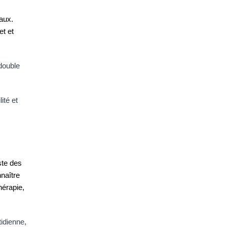
aux. 
t et 
double 
té et 
te des 
aître 
érapie, 
idienne, 