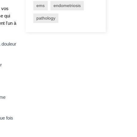
ems
endometriosis
 vos 
e qui 
pathology
t l'un à 
 douleur 
 
me 
e fois 