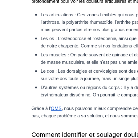
profondément pour voir les douleurs articulaires et 
Les articulations : Ces zones flexibles qui nou
l'arthrose, la polyarthrite rhumatoïde, l'arthrite p
mais peuvent parfois être nos plus grands enne
Les os : L'ostéoporose et l'ostéopénie, ainsi que
de notre charpente. Comme si nos fondations ell
Les muscles : On parle souvent de gainage et de
de masse musculaire, et elle n'est pas une amie
Le dos : Les dorsalgies et cervicalgies sont des 
sur votre dos toute la journée, mais un singe plu
D'autres systèmes ou régions du corps : Il y a d
érythémateux disséminé. On pourrait le compare
Grâce à l'
OMS
, nous pouvons mieux comprendre ces a
pas, chaque problème a sa solution, et nous sommes l
Comment identifier et soulager doule