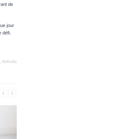
ant de 
ue jour 
 défi.
,
Arthritis